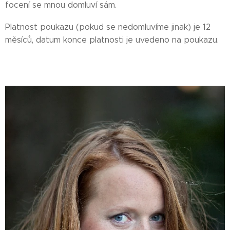
focení se mnou domluví sám.
Platnost poukazu (pokud se nedomluvíme jinak) je 12
měsíců, datum konce platnosti je uvedeno na poukazu.