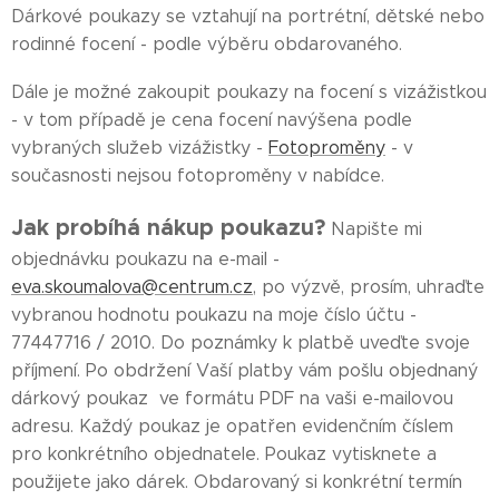
Dárkové poukazy se vztahují na portrétní, dětské nebo
rodinné focení - podle výběru obdarovaného.
Dále je možné zakoupit poukazy na focení s vizážistkou
- v tom případě je cena focení navýšena podle
vybraných služeb vizážistky -
Fotoproměny
- v
současnosti nejsou fotoproměny v nabídce.
Jak probíhá nákup poukazu?
Napište mi
objednávku poukazu na e-mail -
eva.skoumalova@centrum.cz
, po výzvě, prosím, uhraďte
vybranou hodnotu poukazu na moje číslo účtu -
77447716 / 2010. Do poznámky k platbě uveďte svoje
příjmení. Po obdržení Vaší platby vám pošlu objednaný
dárkový poukaz ve formátu PDF na vaši e-mailovou
adresu. Každý poukaz je opatřen evidenčním číslem
pro konkrétního objednatele. Poukaz vytisknete a
použijete jako dárek. Obdarovaný si konkrétní termín